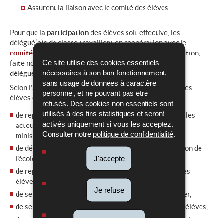
Assurent la liaison avec le comité des élèves.
Pour que la
participation
des élèves soit effective, les
délégué(e)s de classe travaillent en coopération avec le
comité des élèves
. Le prérequis : une bonne communication,
Ce site utilise des cookies essentiels
faite notamment de rencontres régulières entre les
nécessaires à son bon fonctionnement,
délégué(e)s de classe.
sans usage de données à caractère
Selon l’article 34 de la loi du 25 juin 2004, les comités des
personnel, et ne pouvant pas être
élèves ont notamment pour mission :
refusés. Des cookies non essentiels sont
utilisés à des fins statistiques et seront
de représenter les intérêts des élèves auprès de tous les
activés uniquement si vous les acceptez.
acteurs de l’école (direction, enseignant(e)s, parents,
Consulter notre
politique de confidentialité
.
ministère, etc.),
de déléguer des représentant(e)s au conseil d’éducation de
J'accepte
l’école,
de représenter les élèves à la conférence nationale des
élèves,
Je refuse
de se saisir des demandes des élèves et de les articuler,
de se saisir des thèmes d’actualité qui concernent les élèves,