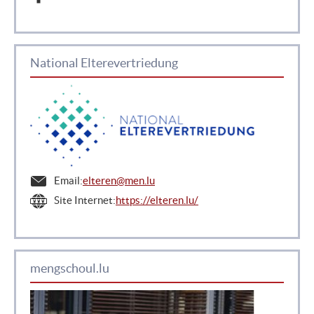
National Elterevertriedung
Email:
elteren@men.lu
Site Internet:
https://elteren.lu/
mengschoul.lu