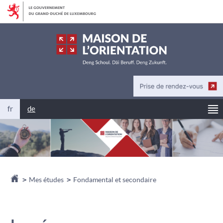
Aller
Aller
à
au
la
contenu
navigation
M
Changer
fr
de
de
langue
Accueil
>
Mes études
>
Fondamental et secondaire