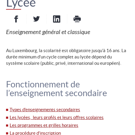
Lycée
Partager sur Facebook
Partager sur Twitter
Partager sur LinkedIn
- nouvelle fenêtre
- nouvelle fenêtre
Imprimer
- nouvelle fenêt
Enseignement général et classique
Au Luxembourg, la scolarité est obligatoire jusqu’à 16 ans. La
durée minimum d’un cycle complet au lycée dépend du
système scolaire (public, privé, international ou européen).
Fonctionnement de
l’enseignement secondaire
Types d’enseignements secondaires
Les lycées, leurs profils et leurs offres scolaires
Les programmes et grilles horaires
La procédure d’inscription