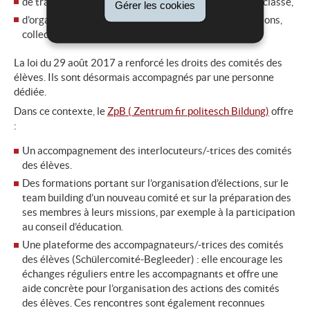
de travailler en collaboration avec les délégué(e)s de classe,
Gérer les cookies
d’organiser les activités extrascolaires (fêtes, excursions,
collectes de dons, etc.).
La loi du 29 août 2017 a renforcé les droits des comités des
élèves. Ils sont désormais accompagnés par une personne
dédiée.
Dans ce contexte, le
ZpB (
Zentrum fir politesch Bildung
)
offre
:
Un accompagnement des interlocuteurs/-trices des comités
des élèves.
Des formations portant sur l’organisation d’élections, sur le
team building d’un nouveau comité et sur la préparation des
ses membres à leurs missions, par exemple à la participation
au conseil d’éducation.
Une plateforme des accompagnateurs/-trices des comités
des élèves (
Schülercomité-Begleeder
) : elle encourage les
échanges réguliers entre les accompagnants et offre une
aide concrète pour l’organisation des actions des comités
des élèves. Ces rencontres sont également reconnues