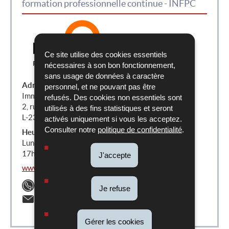
formation professionnelle continue - INFPC
Ce site utilise des cookies essentiels
nécessaires à son bon fonctionnement,
sans usage de données à caractère
Adresse :
personnel, et ne pouvant pas être
Immeuble Cubus C2
refusés. Des cookies non essentiels sont
2, rue Peternelchen
utilisés à des fins statistiques et seront
L-2370 Howald
activés uniquement si vous les acceptez.
Consulter notre
politique de confidentialité
.
Heures d’ouverture au public :
Lundi au Vendredi de 9h00 à 12h00 et de 14h00 à
17h00
J'accepte
www.lifelong-learning.lu
Téléphone:
(+352) 46 96 12 - 1
Je refuse
Email:
infpc@infpc.lu
Gérer les cookies