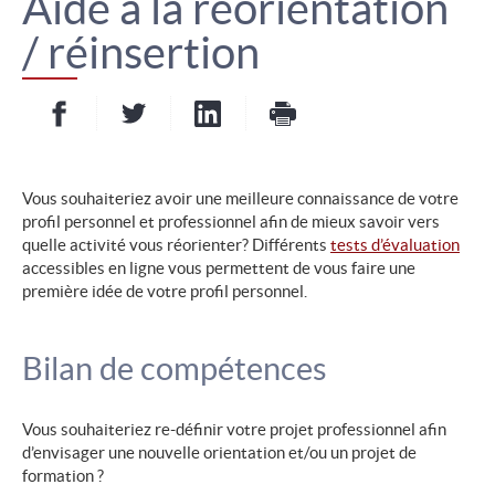
Aide à la réorientation
/ réinsertion
Partager sur Facebook
Partager sur Twitter
Partager sur LinkedIn
- nouvelle fenêtre
- nouvelle fenêtre
Imprimer
- nouvelle fenêt
Vous souhaiteriez avoir une meilleure connaissance de votre
profil personnel et professionnel afin de mieux savoir vers
quelle activité vous réorienter? Différents
tests d’évaluation
accessibles en ligne vous permettent de vous faire une
première idée de votre profil personnel.
Bilan de compétences
Vous souhaiteriez re-définir votre projet professionnel afin
d’envisager une nouvelle orientation et/ou un projet de
formation ?