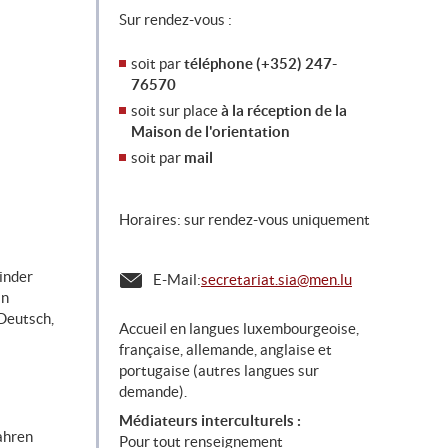
Sur rendez-vous :
soit par
téléphone (+352) 247-
76570
soit sur place
à la réception de la
Maison de l'orientation
soit par
mail
Horaires:
sur rendez-vous uniquement
inder
E-Mail:
secretariat.sia@men.lu
in
 Deutsch,
Accueil en langues luxembourgeoise,
française, allemande, anglaise et
portugaise (autres langues sur
demande).
Médiateurs interculturels :
ahren
Pour tout renseignement