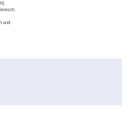
h),
ienisch,
ch und