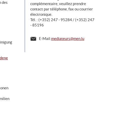
n des
complémentaire, veuillez prendre
contact par téléphone, fax ou courrier
électronique.
Tél. : (+352) 247 - 95284 / (+352) 247
- 85196
E-Mail:
mediateurs@men.lu
inigung
edene
ionen
milien