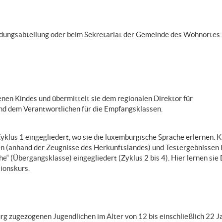
 Bildungsabteilung oder beim Sekretariat der Gemeinde des Wohnortes:
enen Kindes und übermittelt sie dem regionalen Direktor für
nd dem Verantwortlichen für die Empfangsklassen.
klus 1 eingegliedert, wo sie die luxemburgische Sprache erlernen. K
n (anhand der Zeugnisse des Herkunftslandes) und Testergebnissen 
e“ (Übergangsklasse) eingegliedert (Zyklus 2 bis 4). Hier lernen sie
ionskurs.
g zugezogenen Jugendlichen im Alter von 12 bis einschließlich 22 J