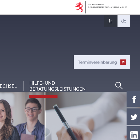
Sprache
fr
de
wechseln
Suchen
HILFE- UND
ECHSEL
BERATUNGSLEISTUNGEN