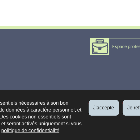
Espace profe
entation
ssentiels nécessaires à son bon
J'accepte
Je re
de données à caractère personnel, et
 Des cookies non essentiels sont
es et seront activés uniquement si vous
e
politique de confidentialité
.
sibilité
Aspects légaux