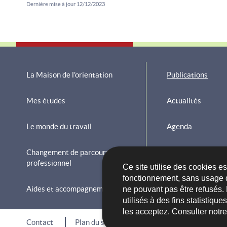
Dernière mise à jour
12/12/2023
La Maison de l'orientation
Publications
Menu
Mes études
Actualités
de
Le monde du travail
Agenda
navigation
Changement de parcours
La Maison de l'ori
professionnel
Ce site utilise des cookies e
fonctionnement, sans usage 
Aides et accompagnements
ne pouvant pas être refusés.
utilisés à des fins statistiqu
les acceptez. Consulter notr
Contact
Plan du site
À propos du site
Acces