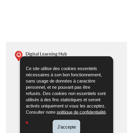
Digital Learning Hub
Ce site utilise des cookies essentiels
14, Porte de France
nécessaires à son bon fonctionnement,
4360
Esch-Belval
sans usage de données à caractère
Luxembourg
personnel, et ne pouvant pas être
refusés. Des cookies non essentiels sont
Tél. :
(+352) 247 - 95242
utilisés à des fins statistiques et seront
activés uniquement si vous les acceptez.
Consulter notre
politique de confidentialité
.
(+352)
info@dlh.lu
Digital
Itinéraire
247
Learning
de Digital
J'accepte
Localisez sur la carte
-
Hub
Learning