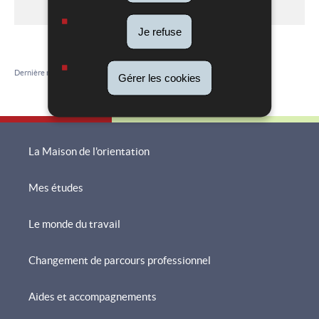
95242
Hub
Je refuse
Dernière mise à jour
04/12/2023
Gérer les cookies
La Maison de l'orientation
Mes études
Menu
de
Le monde du travail
navigation
Changement de parcours professionnel
Aides et accompagnements