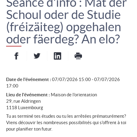
Séance d'info : Mat der
Schoul oder de Studie
(fréizäiteg) opgehalen
oder fäerdeg? An elo?
Partager sur Facebook
Partager sur Twitter
Partager sur LinkedIn
- nouvelle fenêtre
- nouvelle fenêtre
Imprimer
- nouvelle fenêt
Date de l'événement :
07/07/2026 15:00 - 07/07/2026
17:00
Lieu de l'événement :
Maison de l'orientation
29, rue Aldringen
1118 Luxembourg
Tu as terminé tes études ou tu les arrêtées prématurément?
Viens découvir les nombreuses possibilités qui s'offrent à toi
pour planifier ton futur.