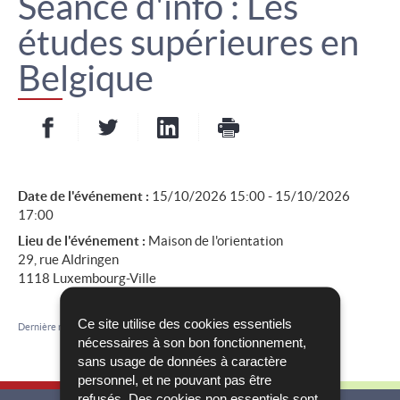
Séance d'info : Les
études supérieures en
Belgique
Partager sur Facebook
Partager sur Twitter
Partager sur LinkedIn
- nouvelle fenêtre
- nouvelle fenêtre
Imprimer
- nouvelle fenêt
Date de l'événement :
15/10/2026 15:00 - 15/10/2026
17:00
Lieu de l'événement :
Maison de l'orientation
29, rue Aldringen
1118 Luxembourg-Ville
Ce site utilise des cookies essentiels
Dernière mise à jour
07/07/2026
nécessaires à son bon fonctionnement,
sans usage de données à caractère
personnel, et ne pouvant pas être
refusés. Des cookies non essentiels sont