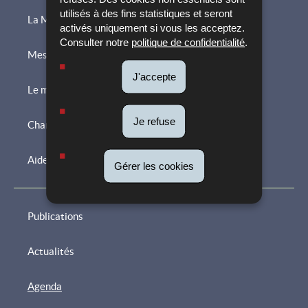
utilisés à des fins statistiques et seront
La Maison de l'orientation
activés uniquement si vous les acceptez.
Consulter notre
politique de confidentialité
.
Mes études
Menu
J'accepte
de
Le monde du travail
navigation
Je refuse
Changement de parcours professionnel
Aides et accompagnements
Gérer les cookies
Publications
Actualités
Agenda