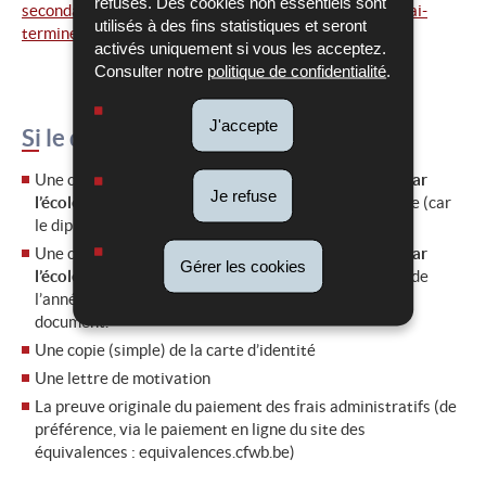
refusés. Des cookies non essentiels sont
secondaires/equivalence/demander-une-equivalence/jai-
utilisés à des fins statistiques et seront
termine-mes-etudes-secondaires/luxembourg
activés uniquement si vous les acceptez.
Consulter notre
politique de confidentialité
.
J'accepte
Si le diplôme est un BAC français :
Une copie certifiée conforme par la commune ( !
pas par
Je refuse
l’école
!) du diplôme SAUF pour les diplômés de l’année (car
le diplôme n’est en principe pas encore disponible)
Une copie certifiée conforme par la commune ( !
pas par
Gérer les cookies
l’école
!) du relevé de notes. A noter que les diplômés de
l’année 2025 peuvent fournir une copie simple de ce
document.
Une copie (simple) de la carte d’identité
Une lettre de motivation
La preuve originale du paiement des frais administratifs (de
préférence, via le paiement en ligne du site des
équivalences : equivalences.cfwb.be)