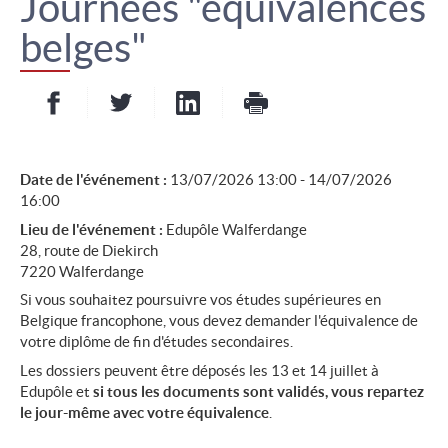
Journées "équivalences
belges"
Partager sur Facebook
Partager sur Twitter
Partager sur LinkedIn
- nouvelle fenêtre
- nouvelle fenêtre
Imprimer
- nouvelle fenêt
Date de l'événement :
13/07/2026 13:00 - 14/07/2026
16:00
Lieu de l'événement :
Edupôle Walferdange
28, route de Diekirch
7220 Walferdange
Si vous souhaitez poursuivre vos études supérieures en
Belgique francophone, vous devez demander l'équivalence de
votre diplôme de fin d'études secondaires.
Les dossiers peuvent être déposés les 13 et 14 juillet à
Edupôle et
si tous les documents sont validés, vous repartez
le jour-même avec votre équivalence
.