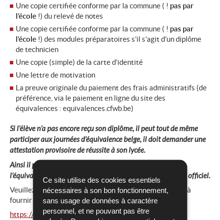
Une copie certifiée conforme par la commune ( !
pas par
l’école
!) du relevé de notes
Une copie certifiée conforme par la commune ( !
pas par
l’école
!) des modules préparatoires s’il s’agit d’un diplôme
de technicien
Une copie (simple) de la carte d’identité
Une lettre de motivation
La preuve originale du paiement des frais administratifs (de
préférence, via le paiement en ligne du site des
équivalences : equivalences.cfwb.be)
Si l’élève n’a pas encore reçu son diplôme, il peut tout de même
participer aux journées d’équivalence belge, il doit demander une
attestation provisoire de réussite à son lycée.
Ainsi il pourra se présenter le 13 ou 14 juillet et recevoir
l’équivalence provisoire en attendant la remise du diplôme officiel.
Ce site utilise des cookies essentiels
Veuillez trouver ici toutes les démarches et documents à
nécessaires à son bon fonctionnement,
fournir :
sans usage de données à caractère
personnel, et ne pouvant pas être
https://equivalences.cfwb.be/equivalences-