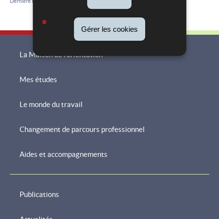
Dernière mise à jour
07/07/2026
Gérer les cookies
La Maison de l'orientation
Mes études
Menu
de
Le monde du travail
navigation
Changement de parcours professionnel
Aides et accompagnements
Publications