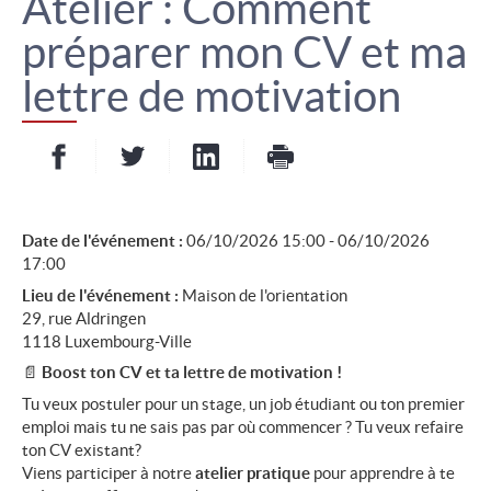
Atelier : Comment
préparer mon CV et ma
lettre de motivation
Partager sur Facebook
Partager sur Twitter
Partager sur LinkedIn
- nouvelle fenêtre
- nouvelle fenêtre
Imprimer
- nouvelle fenêt
Date de l'événement :
06/10/2026 15:00 - 06/10/2026
17:00
Lieu de l'événement :
Maison de l'orientation
29, rue Aldringen
1118 Luxembourg-Ville
📄
Boost ton CV et ta lettre de motivation !
Tu veux postuler pour un stage, un job étudiant ou ton premier
emploi mais tu ne sais pas par où commencer ? Tu veux refaire
ton CV existant?
Viens participer à notre
atelier pratique
pour apprendre à te