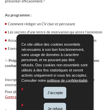
présenter efficacement !
Au programme :
Comment rédiger un CV clair et percutant
Les secrets d’une lettre de motivation qui attire l’attention
Astuces pour valoriser tes compétences et expériences
Ce site utilise des cookies essentiels
Exercices pratiques et conseils personnalisés
nécessaires à son bon fonctionnement,
sans usage de données à caractère
personnel, et ne pouvant pas être
✨
Prépare-toi à décrocher ton prochain job ou stage avec
refusés. Des cookies non essentiels sont
confiance !
utilisés à des fins statistiques et seront
activés uniquement si vous les acceptez.
Inscription obligatoire (le lien sera publié sur cette page
Consulter notre
politique de confidentialité
.
environ 3 semaines avant la date de l'événement)
Pour plus d'informations, merci de contacter
Monsieur
J'accepte
Gontran Poirot
.
Je refuse