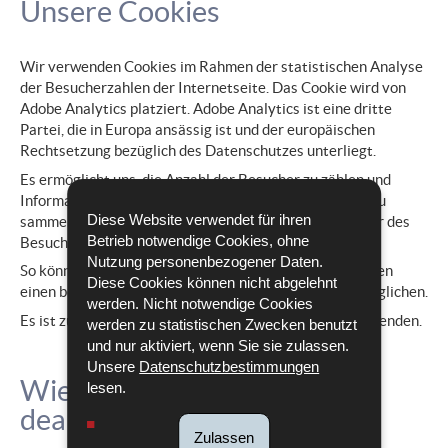
Unsere Cookies
Wir verwenden Cookies im Rahmen der statistischen Analyse
der Besucherzahlen der Internetseite. Das Cookie wird von
Adobe Analytics platziert. Adobe Analytics ist eine dritte
Partei, die in Europa ansässig ist und der europäischen
Rechtsetzung bezüglich des Datenschutzes unterliegt.
Es ermöglicht uns, die Anzahl der Besucher zu zählen und
Informationen zur Verwendung unserer Internetseite zu
Diese Website verwendet für ihren
sammeln (z. B. am häufigsten aufgerufene Seiten, Dauer des
Betrieb notwendige Cookies, ohne
Besuchs usw.).
Nutzung personenbezogener Daten.
So können wir unsere Internetseite verbessern, um Ihnen
Diese Cookies können nicht abgelehnt
einen besseren Zugang zu ihren Informationen zu ermöglichen.
werden. Nicht notwendige Cookies
Es ist zu beachten, dass wir keine Werbe-Cookies verwenden.
werden zu statistischen Zwecken benutzt
und nur aktiviert, wenn Sie sie zulassen.
Unsere
Datenschutzbestimmungen
Wie lassen sich Cookies
lesen.
deaktivieren?
Zulassen