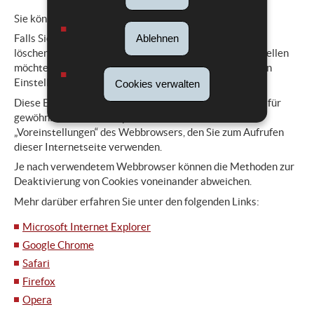
Sie können Cookies jederzeit deaktivieren.
Ablehnen
Falls Sie die auf Ihrem Endgerät gespeicherten Cookies
löschen und die Parameter Ihres Webbrowsers so einstellen
möchten, dass er Cookies ablehnt, können Sie dies in den
Einstellungen Ihres Internetbrowsers tun.
Cookies verwalten
Diese Einstellungen in Bezug auf Cookies befinden sich für
gewöhnlich im Menü „Optionen“, „Tools“ oder
„Voreinstellungen“ des Webbrowsers, den Sie zum Aufrufen
dieser Internetseite verwenden.
Je nach verwendetem Webbrowser können die Methoden zur
Deaktivierung von Cookies voneinander abweichen.
Mehr darüber erfahren Sie unter den folgenden Links:
Microsoft Internet Explorer
Google Chrome
Safari
Firefox
Opera