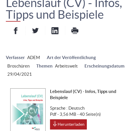
Lebenslauf (CV) - Infos,
Tipps und Beispiele
Partager sur Facebook
Partager sur Twitter
Partager sur LinkedIn
- nouvelle fenêtre
- nouvelle fenêtre
Imprimer
- nouvelle fenêt
Verfasser
ADEM
Art der Veröffentlichung
Broschüren
Themen
Arbeitswelt
Erscheinungsdatum
29/04/2021
Lebenslauf (CV) - Infos, Tipps und
Beispiele
Sprache :
Deutsch
Pdf - 3,56 MB - 40 Seite(n)
Herunterladen