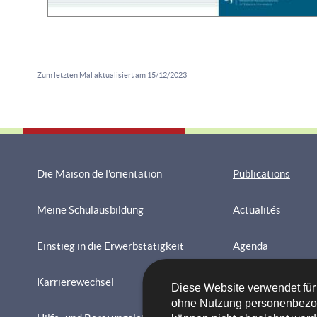
Zum letzten Mal aktualisiert am
15/12/2023
Die Maison de l'orientation
Publications
Navigationsmenü
Meine Schulausbildung
Actualités
Einstieg in die Erwerbstätigkeit
Agenda
Karrierewechsel
Die Maison de l'or
Diese Website verwendet für
ohne Nutzung personenbezo