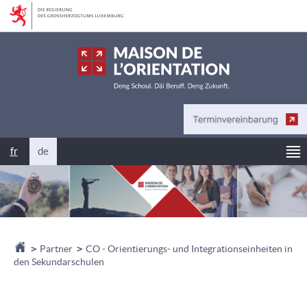
Zur
Zum
Navigation
Inhalt
Ha
Changer
fr
de
de
langue
Startseite
>
Partner
>
CO - Orientierungs- und Integrationseinheiten in
den Sekundarschulen