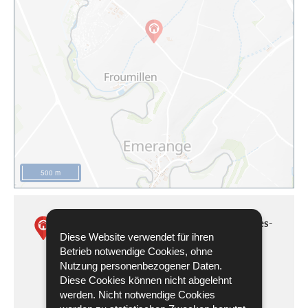
500 m
COI de l'École Internationale de Mondorf-les-
Diese Website verwendet für ihren
Bains
Betrieb notwendige Cookies, ohne
Nutzung personenbezogener Daten.
2 Route de Burmerange
Diese Cookies können nicht abgelehnt
5659
Mondorf-les-Bains
werden. Nicht notwendige Cookies
Luxembourg