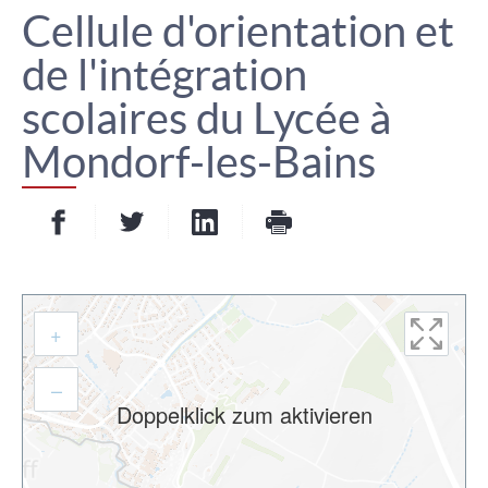
Cellule d'orientation et
de l'intégration
scolaires du Lycée à
Mondorf-les-Bains
Partager sur Facebook
Partager sur Twitter
Partager sur LinkedIn
- nouvelle fenêtre
- nouvelle fenêtre
Imprimer
- nouvelle fenêt
Auf
Adresse
+
gehen
–
Doppelklick zum aktivieren