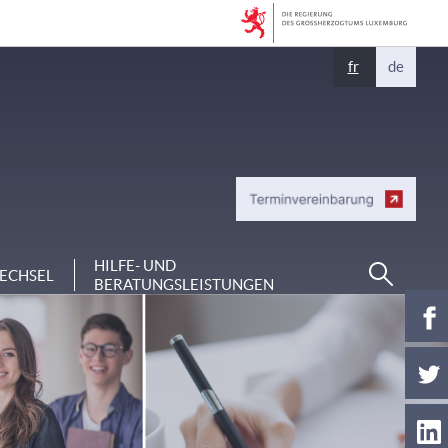
Changer
fr
de
de
langue
Suchen
HILFE- UND
ECHSEL
BERATUNGSLEISTUNGEN