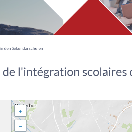
 in den Sekundarschulen
t de l'intégration scolaire
Auf
Adresse
+
gehen
–