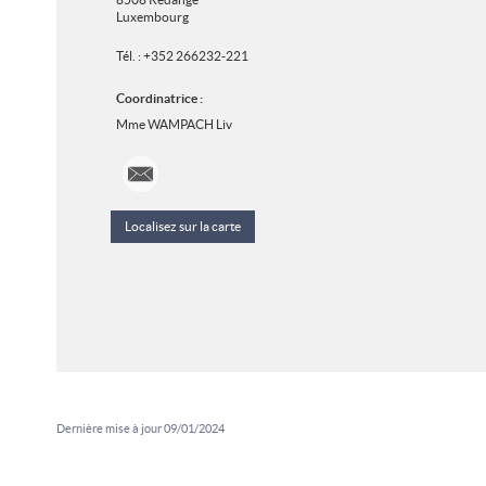
Luxembourg
Tél. :
+352 266232-221
Coordinatrice :
Mme WAMPACH Liv
orientation@alr.lu
Localisez sur la carte
Dernière mise à jour
09/01/2024