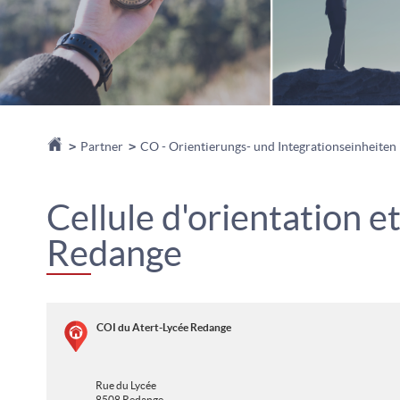
Startseite
>
Partner
>
CO - Orientierungs- und Integrationseinheiten
Cellule d'orientation e
Redange
COI du Atert-Lycée Redange
Rue du Lycée
8508
Redange