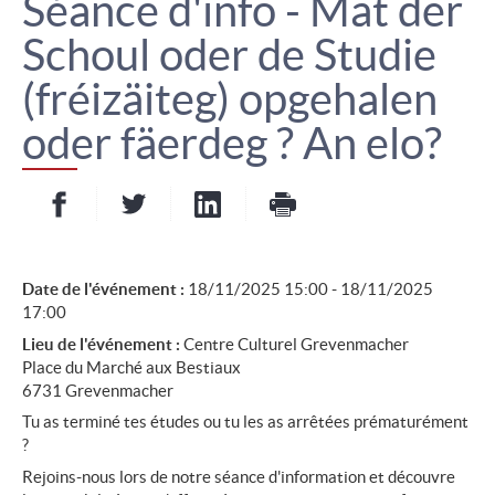
Séance d'info - Mat der
Schoul oder de Studie
(fréizäiteg) opgehalen
oder fäerdeg ? An elo?
Partager sur Facebook
Partager sur Twitter
Partager sur LinkedIn
- nouvelle fenêtre
- nouvelle fenêtre
Imprimer
- nouvelle fenêt
Date de l'événement :
18/11/2025 15:00 - 18/11/2025
17:00
Lieu de l'événement :
Centre Culturel Grevenmacher
Place du Marché aux Bestiaux
6731 Grevenmacher
Tu as terminé tes études ou tu les as arrêtées prématurément
?
Rejoins-nous lors de notre séance d'information et découvre