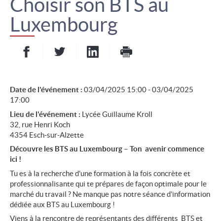
Choisir son BTS au
Luxembourg
Partager sur Facebook
Partager sur Twitter
Partager sur LinkedIn
- nouvelle fenêtre
- nouvelle fenêtre
Imprimer
- nouvelle fenêt
Date de l'événement :
03/04/2025 15:00 - 03/04/2025
17:00
Lieu de l'événement :
Lycée Guillaume Kroll
32, rue Henri Koch
4354 Esch-sur-Alzette
Découvre les BTS au Luxembourg – Ton avenir commence
ici !
Tu es à la recherche d'une formation à la fois concrète et
professionnalisante qui te prépares de façon optimale pour le
marché du travail ? Ne manque pas notre séance d’information
dédiée aux BTS au Luxembourg !
Viens à la rencontre de représentants des différents BTS et